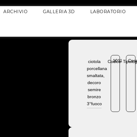
ARCHIVIO
GALLERIA 3D
LABORATORIO
1011
Cer
ciotola
Codice
Tipolog
porcellana
smaltata,
decoro
semire
bronzo
3°fuoco