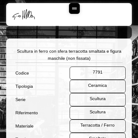
Vai
Al
Contenuto
Scultura in ferro con sfera terracotta smaltata e figura
maschile (non fissata)
7791
Codice
Ceramica
Tipologia
Scultura
Serie
Scultura
Riferimento
Terracotta / Ferro
Materiale