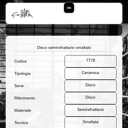
Vai
Al
Contenuto
Disco semirefrattario smaltato
7778
Codice
Ceramica
Tipologia
Disco
Serie
Disco
Riferimento
Semirefrattario
Materiale
Smaltata
Tecnica