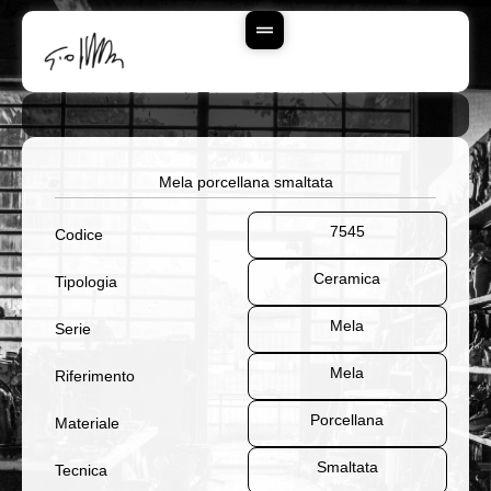
Vai
Al
Contenuto
Mela porcellana smaltata
7545
Codice
Ceramica
Tipologia
Mela
Serie
Mela
Riferimento
Porcellana
Materiale
Smaltata
Tecnica