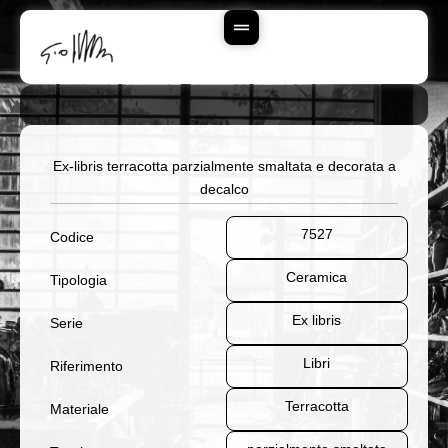
Vai
Al
Contenuto
Ex-libris terracotta parzialmente smaltata e decorata a
decalco
7527
Codice
Ceramica
Tipologia
Ex libris
Serie
Libri
Riferimento
Terracotta
Materiale