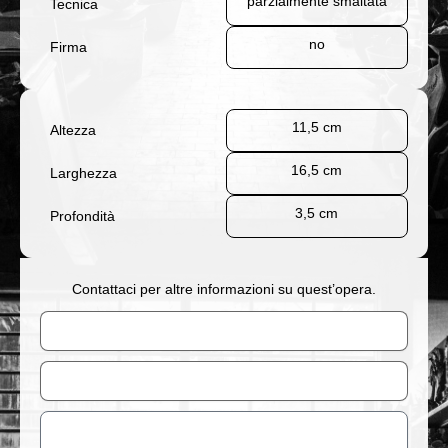
parzialmente smaltata
Tecnica
no
Firma
11,5 cm
Altezza
16,5 cm
Larghezza
3,5 cm
Profondità
Contattaci per altre informazioni su quest’opera.
Nome
Email
Messaggio