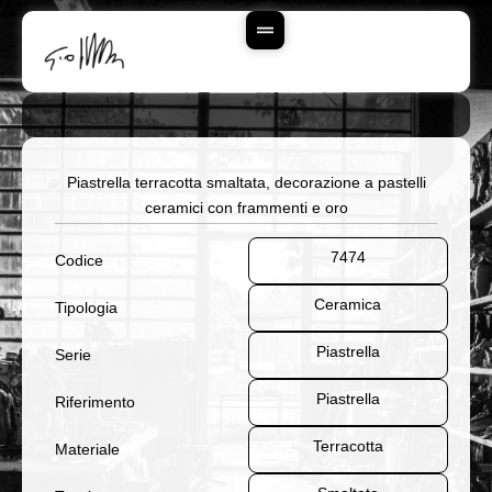
Vai
Al
Contenuto
Piastrella terracotta smaltata, decorazione a pastelli
ceramici con frammenti e oro
7474
Codice
Ceramica
Tipologia
Piastrella
Serie
Piastrella
Riferimento
Terracotta
Materiale