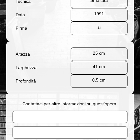
Smaltata
Tecnica
1991
Data
si
Firma
25 cm
Altezza
41 cm
Larghezza
0,5 cm
Profondità
Contattaci per altre informazioni su quest’opera.
Nome
Email