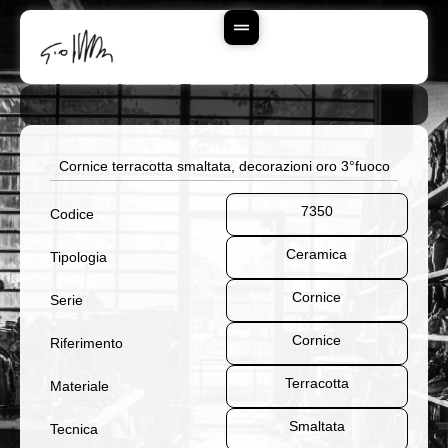
Vai
Al
Contenuto
Cornice terracotta smaltata, decorazioni oro 3°fuoco
7350
Codice
Ceramica
Tipologia
Cornice
Serie
Cornice
Riferimento
Terracotta
Materiale
Smaltata
Tecnica