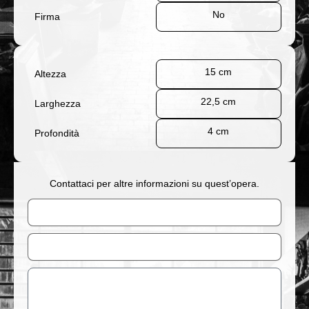
No
Firma
15 cm
Altezza
22,5 cm
Larghezza
4 cm
Profondità
Contattaci per altre informazioni su quest’opera.
Nome
Email
Messaggio