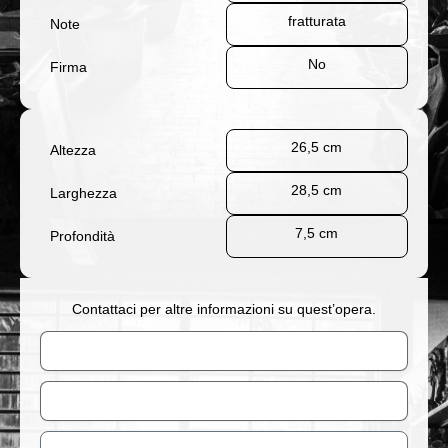
fratturata
Note
No
Firma
26,5 cm
Altezza
28,5 cm
Larghezza
7,5 cm
Profondità
Contattaci per altre informazioni su quest’opera.
Nome
Email
Messaggio