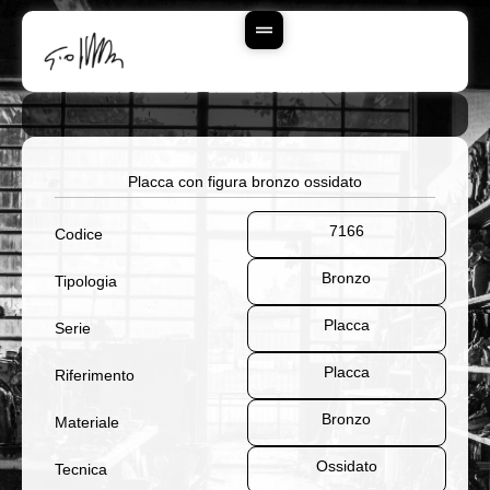
Vai
Al
Contenuto
Placca con figura bronzo ossidato
7166
Codice
Bronzo
Tipologia
Placca
Serie
Placca
Riferimento
Bronzo
Materiale
Ossidato
Tecnica