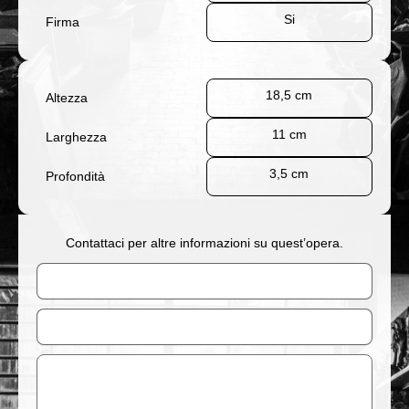
Si
Firma
18,5 cm
Altezza
11 cm
Larghezza
3,5 cm
Profondità
Contattaci per altre informazioni su quest’opera.
Nome
Email
Messaggio