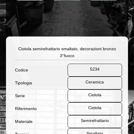
Ciotola semirefrattario smaltato, decorazioni bronzo
3°fuoco
5234
Codice
Ceramica
Tipologia
Ciotola
Serie
Ciotola
Riferimento
Semirefrattario
Materiale
Smaltata