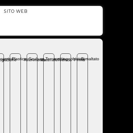
SITO WEB
ramica
Plastica
Scultura
Terracotta
ingobbiato/smaltato
Si
ogia
Serie
Riferimento
Materiale
Tecnica
Firma