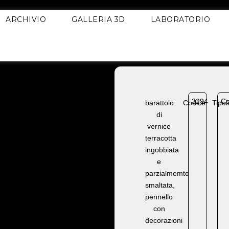
ARCHIVIO
GALLERIA 3D
LABORATORIO
3294
Ce
barattolo
Codice
Tipol
di
vernice
terracotta
ingobbiata
e
parzialmemte
smaltata,
pennello
con
decorazioni