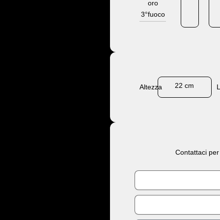
oro
3°fuoco
22 cm
Altezza
Contattaci per
Nome
Email