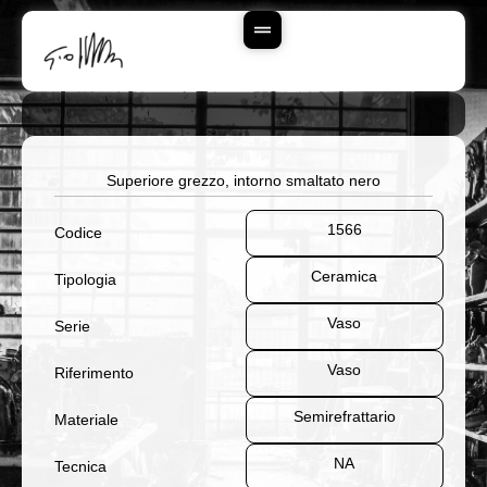
Vai
Al
Contenuto
Superiore grezzo, intorno smaltato nero
1566
Codice
Ceramica
Tipologia
Vaso
Serie
Vaso
Riferimento
Semirefrattario
Materiale
NA
Tecnica