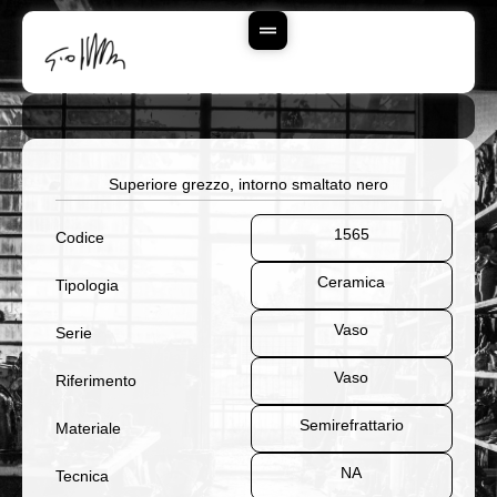
Vai
Al
Contenuto
Superiore grezzo, intorno smaltato nero
1565
Codice
Ceramica
Tipologia
Vaso
Serie
Vaso
Riferimento
Semirefrattario
Materiale
NA
Tecnica