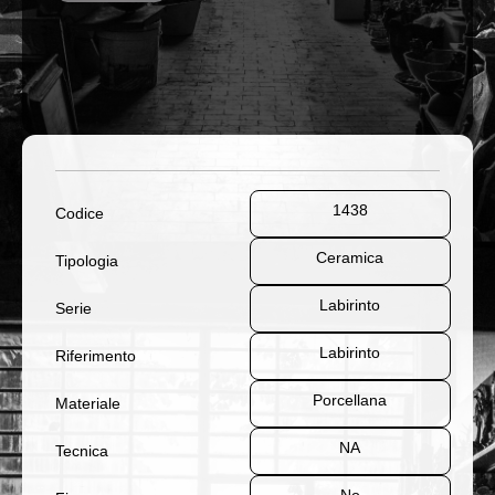
1438
Codice
Ceramica
Tipologia
Labirinto
Serie
Labirinto
Riferimento
Porcellana
Materiale
NA
Tecnica