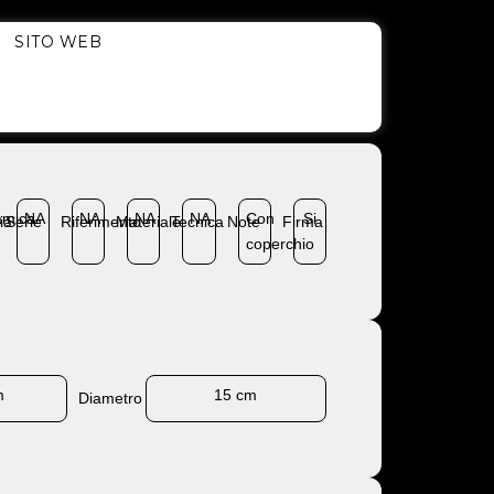
SITO WEB
amica
NA
NA
NA
NA
Con
Si
ia
Serie
Riferimento
Materiale
Tecnica
Note
Firma
coperchio
m
15 cm
Diametro