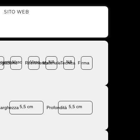
SITO WEB
ramica
Vaso
Vaso
NA
NA
ogia
Serie
Riferimento
Materiale
Tecnica
Firma
5,5 cm
5,5 cm
Larghezza
Profondità