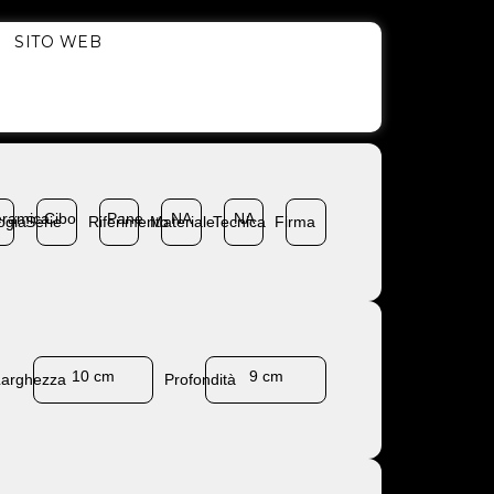
SITO WEB
ramica
Cibo
Pane
NA
NA
ogia
Serie
Riferimento
Materiale
Tecnica
Firma
10 cm
9 cm
Larghezza
Profondità