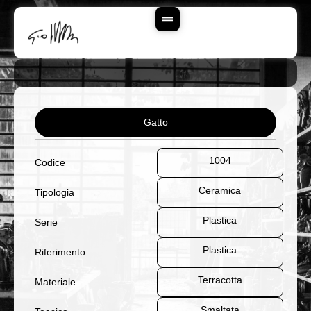
Vai
Al
Contenuto
Gatto
1004
Codice
Ceramica
Tipologia
Plastica
Serie
Plastica
Riferimento
Terracotta
Materiale
Smaltata