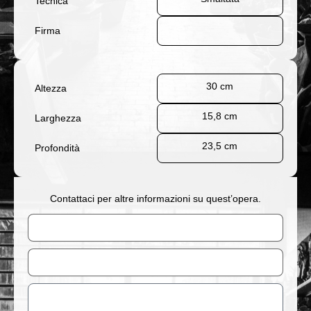
Tecnica
Firma
30 cm
Altezza
15,8 cm
Larghezza
23,5 cm
Profondità
Contattaci per altre informazioni su quest’opera.
Nome
Email
Messaggio